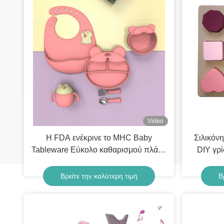
Video
Η FDA ενέκρινε το MHC Baby
Σιλικόνη
Tableware Εύκολο καθαρισμού πλάκα
DIY γρ
αναρρόφησης για 6 μηνών μωρό
γεωμε
Βρείτε την καλύτερη τιμή
Β