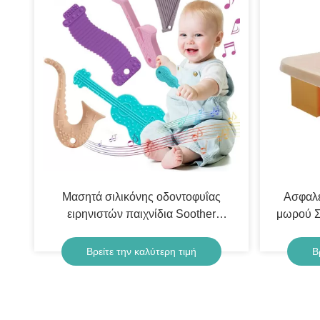
Μασητά σιλικόνης οδοντοφυΐας
Ασφαλέ
ειρηνιστών παιχνίδια Soother
μωρού Σι
εργαλειοθηκών καθορισμένα μαλακά
μωρά Π
Α
Βρείτε την καλύτερη τιμή
Β