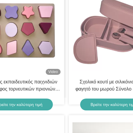
Video
ς εκπαιδευτικός παιχνιδιών
Σχολικό κουτί με σιλικόνιο
ίφος τορνευτικών πριονιών
φαγητό του μωρού Σύνολο 
τρίας τρισδιάστατος που
διατροφής
προσαρμόζεται
ρείτε την καλύτερη τιμή
Βρείτε την καλύτερη τι