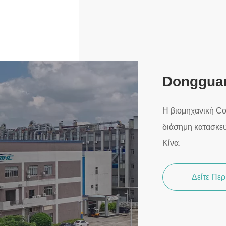
Dongguan
Η βιομηχανική C
διάσημη κατασκε
Κίνα.
Δείτε Πε