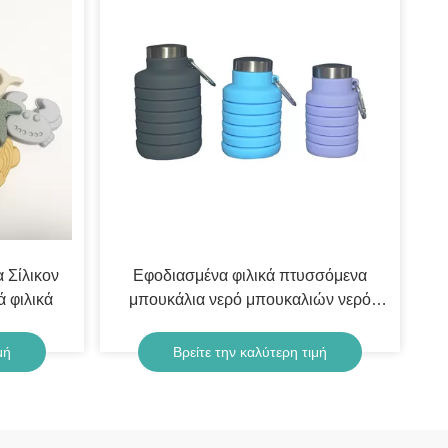
 Σίλικον
Εφοδιασμένα φιλικά πτυσσόμενα
 φιλικά
μπουκάλια νερό μπουκαλιών νερό
500ml Eco σιλικόνης
μή
Βρείτε την καλύτερη τιμή