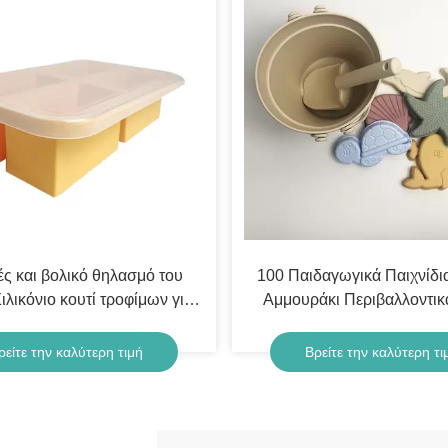
ς και βολικό θηλασμό του
100 Παιδαγωγικά Παιχνίδια
λικόνιο κουτί τροφίμων για
Αμμουράκι Περιβαλλοντικά
λυντήριο πιάτων Ασφαλές
παλλαγμένο από BPA
ρείτε την καλύτερη τιμή
Βρείτε την καλύτερη τι