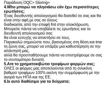
Παράδοση OQC> Storing>
4.Who μπορώ να πλησιάσω εάν έχω περισσότερες
ερωτήσεις;
Ένας διευθυντής απολογισμού θα διατεθεί σε σας και θα
είναι στην αφή με σας σε όλους
διαδικασία, από την επαφή frst στην ολοκλήρωση.
Μπορείτε πάντα να υποβάλετε τις ερωτήσεις και το
διευθυντή απολογισμού σας
θα είναι ευτυχής να απαντήσει σε τους.
Παρακαλώ σημειώστε που, βασισμένος στη θέση και tme
τη ζώνη σας, μπορεί να υπάρξει μια καθυστέρηση σε την
απάντησή μας,
αλλά θα προσπαθήσουμε πάντα να επιστρέψουμε σε σας
το συντομότερο δυνατό.
5.Are το χρηματοκιβώτιο τροφίμων φορμών σας;
ΟΛΕΣ οι φόρμες μας αποτελούνται από τη σιλικόνη
βαθμού τροφίμων 100% εκείνη την συμμόρφωση με την
αγορά των ΗΠΑ και της ΕΕ.
6.Is αυτό διαθέσιμο για τα δείγματα;
Ναι, φυσικά. το δείγμα είναι ελεύθερο, και μπορείτε να
πληρώσετε το κόστος φορτίου. αυτός θα ήταν λογικός.
Γιατί μας επιλέξτε