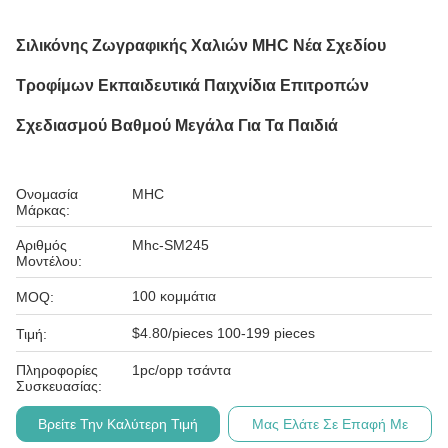
Σιλικόνης Ζωγραφικής Χαλιών MHC Νέα Σχεδίου
Τροφίμων Εκπαιδευτικά Παιχνίδια Επιτροπών
Σχεδιασμού Βαθμού Μεγάλα Για Τα Παιδιά
Ονομασία
MHC
Μάρκας:
Αριθμός
Mhc-SM245
Μοντέλου:
100 κομμάτια
MOQ:
$4.80/pieces 100-199 pieces
Τιμή:
Πληροφορίες
1pc/opp τσάντα
Συσκευασίας:
Βρείτε Την Καλύτερη Τιμή
Μας Ελάτε Σε Επαφή Με