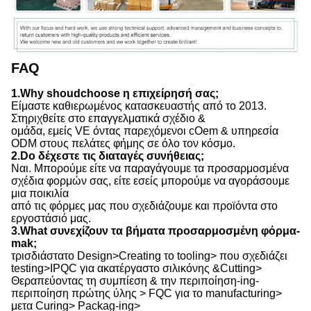
FAQ
1.Why shoudchoose η επιχείρησή σας;
Είμαστε καθιερωμένος κατασκευαστής από το 2013.
Στηριχθείτε στο επαγγελματικά σχέδιο &
ομάδα, εμείς VE όντας παρεχόμενοι cOem & υπηρεσία
ODM στους πελάτες φήμης σε όλο τον κόσμο.
2.Do δέχεστε τις διαταγές συνήθειας;
Ναι. Μπορούμε είτε να παραγάγουμε τα προσαρμοσμένα
σχέδια φορμών σας, είτε εσείς μπορούμε να αγοράσουμε
μια ποικιλία
από τις φόρμες μας που σχεδιάζουμε και προϊόντα στο
εργοστάσιό μας.
3.What συνεχίζουν τα βήματα προσαρμοσμένη φόρμα-
mak;
τρισδιάστατο Design>Creating το tooling> που σχεδιάζει
testing>IPQC για ακατέργαστο σιλικόνης &Cutting>
Θεραπεύοντας τη συμπίεση & την περιποίηση-ing-
περιποίηση πρώτης ύλης > FQC για το manufacturing>
μετα Curing> Packag-ing>