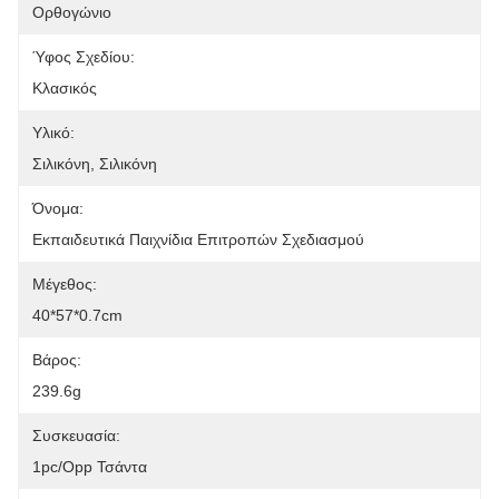
Ορθογώνιο
Ύφος Σχεδίου:
Κλασικός
Υλικό:
Σιλικόνη, Σιλικόνη
Όνομα:
Εκπαιδευτικά Παιχνίδια Επιτροπών Σχεδιασμού
Μέγεθος:
40*57*0.7cm
Βάρος:
239.6g
Συσκευασία:
1pc/opp Τσάντα