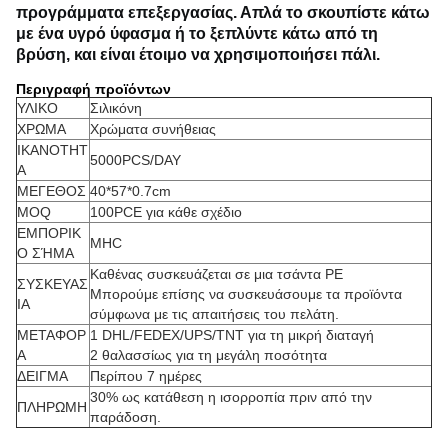
προγράμματα επεξεργασίας.
Απλά το σκουπίστε κάτω 
με ένα υγρό ύφασμα ή το ξεπλύντε κάτω από τη 
βρύση, και είναι έτοιμο να χρησιμοποιήσει πάλι.
Περιγραφή προϊόντων
ΥΛΙΚΟ
Σιλικόνη
ΧΡΩΜΑ
Χρώματα συνήθειας
ΙΚΑΝΟΤΗΤ
5000PCS/DAY
Α
ΜΕΓΕΘΟΣ
40*57*0.7cm
MOQ
100PCE για κάθε σχέδιο
ΕΜΠΟΡΙΚ
MHC
Ο ΣΉΜΑ
Καθένας συσκευάζεται σε μια τσάντα PE
ΣΥΣΚΕΥΑΣ
Μπορούμε επίσης να συσκευάσουμε τα προϊόντα
ΙΑ
σύμφωνα με τις απαιτήσεις του πελάτη.
ΜΕΤΑΦΟΡ
1 DHL/FEDEX/UPS/TNT για τη μικρή διαταγή
Α
2 θαλασσίως για τη μεγάλη ποσότητα
ΔΕΙΓΜΑ
Περίπου 7 ημέρες
30% ως κατάθεση η ισορροπία πριν από την
ΠΛΗΡΩΜΗ
παράδοση.