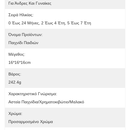
Για Άνδρες Και Γυναίκες
Σειρά Ηλικίας:
0 Έως 24 Μήνες, 2 Έως 4 Έτη, 5 Έως 7 Έτη
Όνομα Προϊόντων:
Παιχνίδι Παιδιών
Μέγεθος:
16*16*16cm
Βάρος:
242.4g
Χαρακτηριστικό Γνώρισμα:
Αστεία Παιχνίδια/Χρηματοκιβώτιο/Μαλακό
Χρώμα:
Προσαρμοσμένο Χρώμα