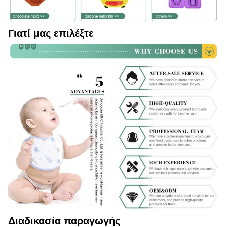
Γιατί μας επιλέξτε
Διαδικασία παραγωγής