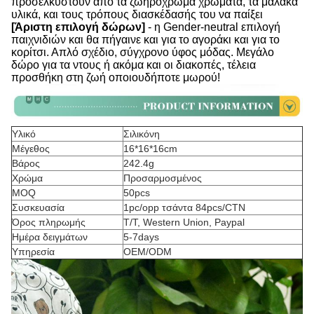
προσελκυστούν από τα ζωηρόχρωμα χρώματα, τα μαλακά
υλικά, και τους τρόπους διασκέδασής του να παίξει
[Άριστη επιλογή δώρων]
- η Gender-neutral επιλογή
παιχνιδιών και θα πήγαινε και για το αγοράκι και για το
κορίτσι. Απλό σχέδιο, σύγχρονο ύφος μόδας. Μεγάλο
δώρο για τα ντους ή ακόμα και οι διακοπές, τέλεια
προσθήκη στη ζωή οποιουδήποτε μωρού!
Υλικό
Σιλικόνη
Μέγεθος
16*16*16cm
Βάρος
242.4g
Χρώμα
Προσαρμοσμένος
MOQ
50pcs
Συσκευασία
1pc/opp τσάντα 84pcs/CTN
Όρος πληρωμής
T/T, Western Union, Paypal
Ημέρα δειγμάτων
5-7days
Υπηρεσία
OEM/ODM