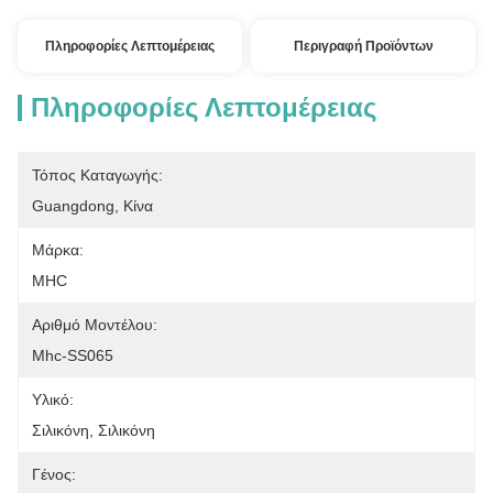
Πληροφορίες Λεπτομέρειας
Περιγραφή Προϊόντων
Πληροφορίες Λεπτομέρειας
Τόπος Καταγωγής:
Guangdong, Κίνα
Μάρκα:
MHC
Αριθμό Μοντέλου:
Mhc-SS065
Υλικό:
Σιλικόνη, Σιλικόνη
Γένος: