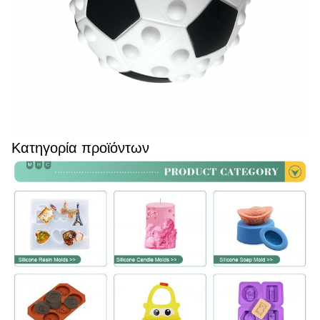
Κατηγορία προϊόντων