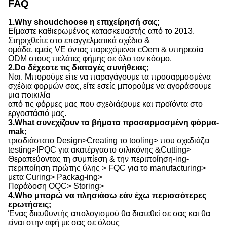
FAQ
1.Why shoudchoose η επιχείρησή σας;
Είμαστε καθιερωμένος κατασκευαστής από το 2013.
Στηριχθείτε στο επαγγελματικά σχέδιο &
ομάδα, εμείς VE όντας παρεχόμενοι cOem & υπηρεσία
ODM στους πελάτες φήμης σε όλο τον κόσμο.
2.Do δέχεστε τις διαταγές συνήθειας;
Ναι. Μπορούμε είτε να παραγάγουμε τα προσαρμοσμένα
σχέδια φορμών σας, είτε εσείς μπορούμε να αγοράσουμε
μια ποικιλία
από τις φόρμες μας που σχεδιάζουμε και προϊόντα στο
εργοστάσιό μας.
3.What συνεχίζουν τα βήματα προσαρμοσμένη φόρμα-
mak;
τρισδιάστατο Design>Creating το tooling> που σχεδιάζει
testing>IPQC για ακατέργαστο σιλικόνης &Cutting>
Θεραπεύοντας τη συμπίεση & την περιποίηση-ing-
περιποίηση πρώτης ύλης > FQC για το manufacturing>
μετα Curing> Packag-ing>
Παράδοση OQC> Storing>
4.Who μπορώ να πλησιάσω εάν έχω περισσότερες
ερωτήσεις;
Ένας διευθυντής απολογισμού θα διατεθεί σε σας και θα
είναι στην αφή με σας σε όλους