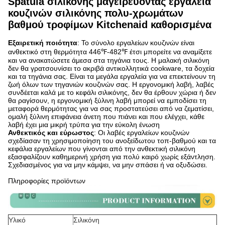
Spatula σιλικόνης μαγειρεύοντας εργαλεία
κουζινών σιλικόνης πολυ-χρωμάτων
βαθμού τροφίμων Kitchenaid καθορισμένα
Εξαιρετική ποιότητα
: Το σύνολο εργαλείων κουζινών είναι
ανθεκτικό στη θερμότητα 446℉-482℉ έτσι μπορείτε να αναμίξετε
και να ανακατώσετε άμεσα στα τηγάνια τους. Η μαλακή σιλικόνη
δεν θα γρατσουνίσει το ακριβά αντικολλητικά cookware, τα δοχεία
και τα τηγάνια σας. Είναι τα μεγάλα εργαλεία για να επεκτείνουν τη
ζωή όλων των τηγανιών κουζινών σας. Η εργονομική λαβή, λαβές
συνδέεται καλά με το κεφάλι σιλικόνης, δεν θα έρθουν χώρια ή δεν
θα ραγίσουν, η εργονομική ξύλινη λαβή μπορεί να εμποδίσει τη
μεταφορά θερμότητας για να σας προστατεύσει από να ζεματίσει,
ομαλή ξύλινη επιφάνεια άνετη που πιάνει και που ελέγχει, κάθε
λαβή έχει μια μικρή τρύπα για την εύκολη ένωση
Ανθεκτικός και εύρωστος
: Οι λαβές εργαλείων κουζινών
σχεδίασαν τη χρησιμοποίηση του ανοξείδωτου τοπ-βαθμού και τα
κεφάλια εργαλείων που γίνονται από την ανθεκτική σιλικόνη
εξασφαλίζουν καθημερινή χρήση για πολύ καιρό χωρίς εξάντληση.
Σχεδιασμένος για να μην κάμψει, να μην σπάσει ή να οξυδώσει.
Πληροφορίες προϊόντων
Υλικό
Σιλικόνη