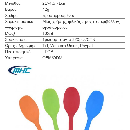
Μέγεθος
21×4.5 ×1cm
Βάρος
42g
Χρώμα
προσαρμοσμένος
Χαρακτηριστικό
Μίας χρήσης, φιλικός προς το περιβάλλον,
γνώρισμα
εφοδιασμένος
MOQ
10Set
Συσκευασία
1pc/opp τσάντα 320pcs/CTN
Όρος πληρωμής
T/T, Western Union, Paypal
Πιστοποιητικό
LFGB
Υπηρεσία
OEM/ODM