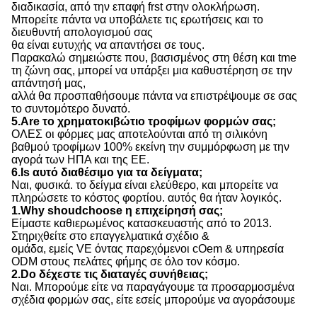
διαδικασία, από την επαφή frst στην ολοκλήρωση.
Μπορείτε πάντα να υποβάλετε τις ερωτήσεις και το
διευθυντή απολογισμού σας
θα είναι ευτυχής να απαντήσει σε τους.
Παρακαλώ σημειώστε που, βασισμένος στη θέση και tme
τη ζώνη σας, μπορεί να υπάρξει μια καθυστέρηση σε την
απάντησή μας,
αλλά θα προσπαθήσουμε πάντα να επιστρέψουμε σε σας
το συντομότερο δυνατό.
5.Are το χρηματοκιβώτιο τροφίμων φορμών σας;
ΟΛΕΣ οι φόρμες μας αποτελούνται από τη σιλικόνη
βαθμού τροφίμων 100% εκείνη την συμμόρφωση με την
αγορά των ΗΠΑ και της ΕΕ.
6.Is αυτό διαθέσιμο για τα δείγματα;
Ναι, φυσικά. το δείγμα είναι ελεύθερο, και μπορείτε να
πληρώσετε το κόστος φορτίου. αυτός θα ήταν λογικός.
1.Why shoudchoose η επιχείρησή σας;
Είμαστε καθιερωμένος κατασκευαστής από το 2013.
Στηριχθείτε στο επαγγελματικά σχέδιο &
ομάδα, εμείς VE όντας παρεχόμενοι cOem & υπηρεσία
ODM στους πελάτες φήμης σε όλο τον κόσμο.
2.Do δέχεστε τις διαταγές συνήθειας;
Ναι. Μπορούμε είτε να παραγάγουμε τα προσαρμοσμένα
σχέδια φορμών σας, είτε εσείς μπορούμε να αγοράσουμε
μια ποικιλία