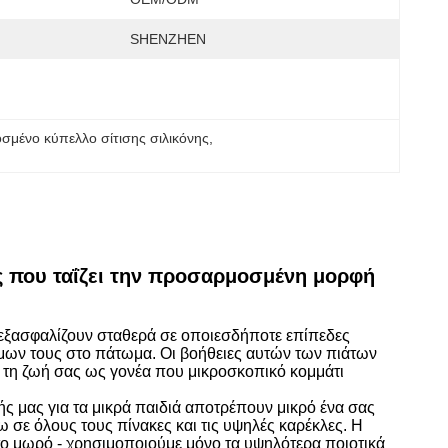
SHENZHEN
μένο κύπελλο σίτισης σιλικόνης
, 
 που ταΐζει την προσαρμοσμένη μορφή
 εξασφαλίζουν σταθερά σε οποιεσδήποτε επίπεδες
οφίμων τους στο πάτωμα. Οι βοήθειες αυτών των πιάτων
ς τη ζωή σας ως γονέα που μικροσκοπικό κομμάτι
ς μας για τα μικρά παιδιά αποτρέπουν μικρό ένα σας
ω σε όλους τους πίνακες και τις υψηλές καρέκλες. Η
 το μωρό - χρησιμοποιούμε μόνο τα υψηλότερα ποιοτικά