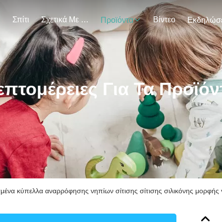
Σπίτι
Σχετικά Με Εμάς
Βίντεο
Προϊόντα
επτομέρειες Για Τα Προϊόν
ένα κύπελλα αναρρόφησης νηπίων σίτισης σίτισης σιλικόνης μορφής 