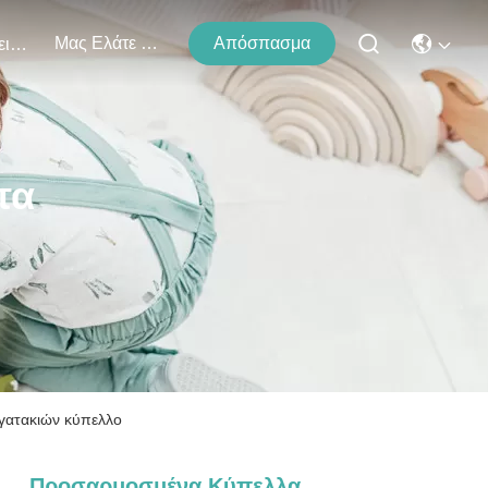
Μας Ελάτε Σε Επαφή Με
Απόσπασμα
Εκδηλώσεις
τα
γατακιών κύπελλο
Προσαρμοσμένα Κύπελλα