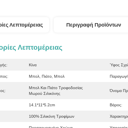
ίες Λεπτομέρειας
Περιγραφή Προϊόντων
ρίες Λεπτομέρειας
γής:
Κίνα
Ύφος Σχεδ
ύπος:
Μπολ, Πιάτο, Μπολ
Παραγωγή
Μπολ Και Πιάτο Τροφοδοσίας 
ος:
Όνομα Πρ
Μωρού Σιλικόνης
14.1*11*5.2cm
Βάρος:
100% Σιλικόνη Τροφίμων
Χαρακτηρι
Προσαρμοσμένο Χρώμα
Υπηρεσία