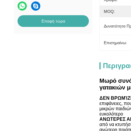
MOQ:
Επαφή τώρα
Δυνατότητα Π
Επισημαίνω:
Περιγρα
Μωρό συνό
γατακιών 
ΔΕΝ ΒΡΩΜΊΖ
επιφάνειες, πο
μικρών παιδιών
ευκολότερο
ΑΝΩΤΕΡΕΣ Α
από να κτυπήσο
ανώτερη ποιότη