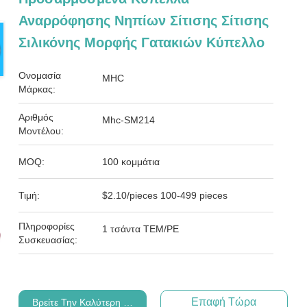
Αναρρόφησης Νηπίων Σίτισης Σίτισης
Σιλικόνης Μορφής Γατακιών Κύπελλο
Ονομασία
MHC
Μάρκας:
Αριθμός
Mhc-SM214
Μοντέλου:
MOQ:
100 κομμάτια
Τιμή:
$2.10/pieces 100-499 pieces
Πληροφορίες
1 τσάντα ΤΕΜ/PE
Συσκευασίας:
Επαφή Τώρα
Βρείτε Την Καλύτερη Τιμή