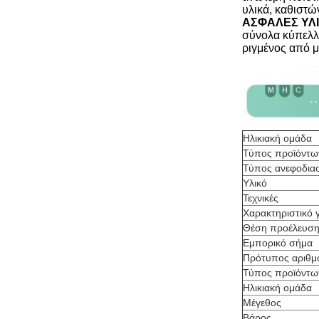
υλικά, καθιστώ
ΑΣΦΑΛΕΣ ΥΛ
σύνολα κύπελλω
ριγμένος από μ
Ηλικιακή ομάδα
Τύπος προϊόντω
Τύπος ανεφοδια
Υλικό
Τεχνικές
Χαρακτηριστικό 
Θέση προέλευσ
Εμπορικό σήμα
Πρότυπος αριθμ
Τύπος προϊόντω
Ηλικιακή ομάδα
Μέγεθος
Βάρος