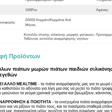
100Pcs
Λιμένας:
20000 Κομμάτι/κομμάτια Ανά   
ροσφοράς:
Μήνας
Κύπελλο σίτισης σιλικόνης μορφής γατακιών
, 
Προσαρμοσ
Ταΐζοντας κύπελλα αναρρόφησης νηπίων
φή Προϊόντων
λων πιάτων μωρών πιάτων παιδιών σιλικόνης
μεγεθών
ΕΙ ΑΛΛΟ MEALTIME
- τα πιάτα αναρρόφησής μας για το μωρό
υ καθιστούν το αδύνατο για λίγη μια σας να ριχτεί το πιάτο τρ
 μειώνουν τα γεύμα-χρονικά χυσίματα και βρωμίζουν, κάνοντα
ΝΑΡΡΟΦΗΣΗ & ΠΟΙΟΤΗΤΑ
- τα ενισχυμένα πιάτα αναρρόφησή
υν και να ρίξουν το πιάτο τους, και τα πιασίματα σταθερά επάν
τά μας παρατηρείται μόλις αρχίζετε τα πιάτα σιλικόνης μας για