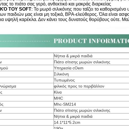
ντας το πιάτο σας γερό, ανθεκτικό και μακράς διαρκείας
ΙΚΌ ΤΟΥ SOFT
: Το μωρό σιλικόνης που ταΐζει το καθορισμένο 
ν παιδιών μας είναι μη τοξικά, BPA-ελεύθερος. Όλα είναι ασφαλ
ια υψηλή καρέκλα. Δεν κάνει τους δυνατούς θορύβους ούτε. Μαλ
Νήπια & μικρά παιδιά
ν
Πιάτο σίτισης μωρών σιλικόνης
σμού
Υπηρεσία cOem
Σιλικόνη
Τυπωμένος
γνώρισμα
φιλικός προς το περιβάλλον
ης
Κίνα
MHC
ός
Mhc-SM214
ν
Πιάτο σίτισης μωρών σιλικόνης
Νήπια & μικρά παιδιά
14.1*11*5.2cm
190g