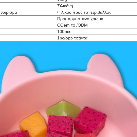
Σιλικόνη
γνώρισμα
Φιλικός προς το περιβάλλον
Προσαρμοσμένο χρώμα
COem το /ODM
100pcs
1pc/opp τσάντα