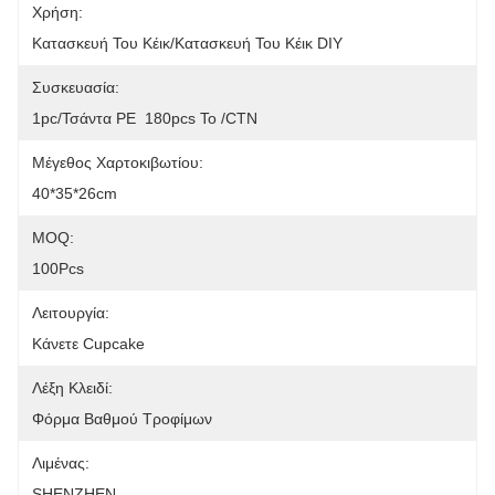
Χρήση:
Κατασκευή Του Κέικ/κατασκευή Του Κέικ DIY
Συσκευασία:
1pc/τσάντα PE  180pcs Το /CTN
Μέγεθος Χαρτοκιβωτίου:
40*35*26cm
MOQ:
100Pcs
Λειτουργία:
Κάνετε Cupcake
Λέξη Κλειδί:
Φόρμα Βαθμού Τροφίμων
Λιμένας:
SHENZHEN