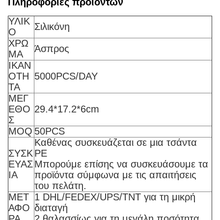
Πληροφορίες προϊόντων
ΥΛΙΚ
Σιλικόνη
Ο
ΧΡΩ
Άσπρος
ΜΑ
ΙΚΑΝ
ΟΤΗ
5000PCS/DAY
ΤΑ
ΜΕΓ
ΕΘΟ
29.4*17.2*6cm
Σ
MOQ
50PCS
Καθένας συσκευάζεται σε μια τσάντα
ΣΥΣΚ
PE
ΕΥΑΣ
Μπορούμε επίσης να συσκευάσουμε τα
ΙΑ
προϊόντα σύμφωνα με τις απαιτήσεις
του πελάτη.
ΜΕΤ
1 DHL/FEDEX/UPS/TNT για τη μικρή
ΑΦΟ
διαταγή
ΡΑ
2 θαλασσίως για τη μεγάλη ποσότητα