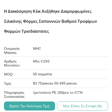
Η Διακόσμηση Κέικ Αυξήθηκε Διαμορφωμένες
Σιλικόνης Φόρμες Σαπουνιών Βαθμού Τροφίμων
Φορμών Τρισδιάστατες
Ονομασία
MHC
Μάρκας:
Αριθμός
Mhc-C293
Μοντέλου:
50 κομμάτια
MOQ:
$3.75/pieces 50-499 pieces
Τιμή:
Πληροφορίες
1pc/τσάντα PE 180pcs το /CTN
Συσκευασίας:
Βρείτε Την Καλύτερη Τιμή
Μας Ελάτε Σε Επαφή Με