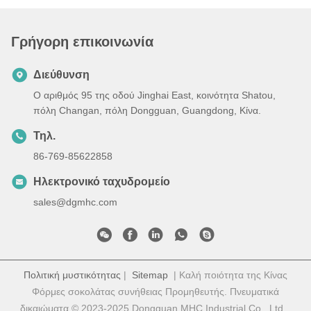
Γρήγορη επικοινωνία
Διεύθυνση
Ο αριθμός 95 της οδού Jinghai East, κοινότητα Shatou,
πόλη Changan, πόλη Dongguan, Guangdong, Κίνα.
Τηλ.
86-769-85622858
Ηλεκτρονικό ταχυδρομείο
sales@dgmhc.com
Πολιτική μυστικότητας
|
Sitemap
| Καλή ποιότητα της Κίνας
Φόρμες σοκολάτας συνήθειας Προμηθευτής. Πνευματικά
δικαιώματα © 2023-2025 Dongguan MHC Industrial Co., Ltd. .