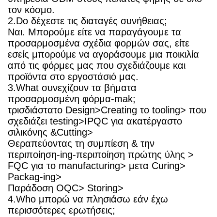
τον κόσμο.
2.Do δέχεστε τις διαταγές συνήθειας;
Ναι. Μπορούμε είτε να παραγάγουμε τα
προσαρμοσμένα σχέδια φορμών σας, είτε
εσείς μπορούμε να αγοράσουμε μια ποικιλία
από τις φόρμες μας που σχεδιάζουμε και
προϊόντα στο εργοστάσιό μας.
3.What συνεχίζουν τα βήματα
προσαρμοσμένη φόρμα-mak;
τρισδιάστατο Design>Creating το tooling> που
σχεδιάζει testing>IPQC για ακατέργαστο
σιλικόνης &Cutting>
Θεραπεύοντας τη συμπίεση & την
περιποίηση-ing-περιποίηση πρώτης ύλης >
FQC για το manufacturing> μετα Curing>
Packag-ing>
Παράδοση OQC> Storing>
4.Who μπορώ να πλησιάσω εάν έχω
περισσότερες ερωτήσεις;