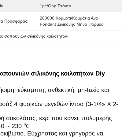
ία:
1pc/opp Τσάντα
200000 Κομμάτι/κομμάτια Ανά   
τα Προσφοράς:
Fondant Σιλικόνης Μήνα Φόρμες
ες σαπουνιών σιλικόνης κοιλοτήτων
απουνιών σιλικόνης κοιλοτήτων Diy
ιμη, εύκαμπτη, ανθεκτική, μη-taxic και
άζ 4 φυσικών μεγεθών ίντσα (3-1/4» Χ 2-
ή σοκολάτας, κερί που κάνει, πολυμερής
 40 ~ 230 ℃
τοκιβώτιο. Εύχρηστος και γρήγορος να