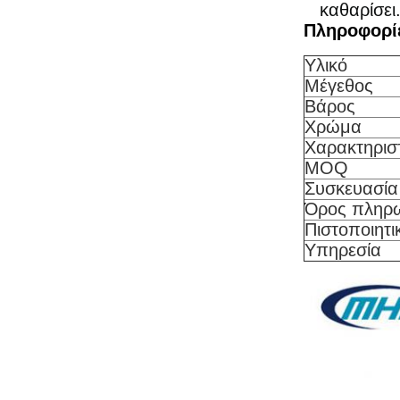
καθαρίσει
Πληροφορί
Υλικό
Μέγεθος
Βάρος
Χρώμα
Χαρακτηρισ
MOQ
Συσκευασία
Όρος πληρ
Πιστοποιητι
Υπηρεσία