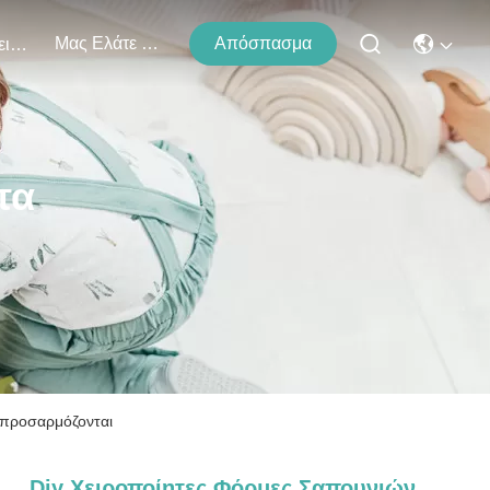
Μας Ελάτε Σε Επαφή Με
Απόσπασμα
Εκδηλώσεις
τα
υ προσαρμόζονται
Diy Χειροποίητες Φόρμες Σαπουνιών