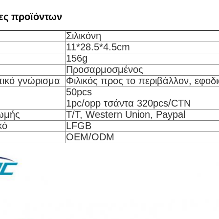
.
ες προϊόντων
Σιλικόνη
11*28.5*4.5cm
156g
Προσαρμοσμένος
τικό γνώρισμα
Φιλικός προς το περιβάλλον, εφοδ
50pcs
1pc/opp τσάντα 320pcs/CTN
ωμής
T/T, Western Union, Paypal
κό
LFGB
OEM/ODM