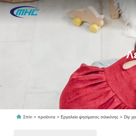
Λ
Σπίτι
>
προϊόντα
>
Εργαλεία ψησίματος σιλικόνης
>
Diy χ