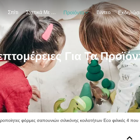
Σπίτι
Σχετικά Με Εμάς
Βίντεο
Προϊόντα
επτομέρειες Για Τα Προϊόν
ειροποίητες φόρμες σαπουνιών σιλικόνης κοιλοτήτων Eco φιλικές 4 πο