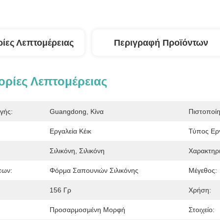
ίες Λεπτομέρειας
Περιγραφή Προϊόντων
ρίες Λεπτομέρειας
γής:
Guangdong, Κίνα
Πιστοποί
Εργαλεία Κέικ
Τύπος Εργ
Σιλικόνη, Σιλικόνη
Χαρακτηρι
των:
Φόρμα Σαπουνιών Σιλικόνης
Μέγεθος:
156 Γρ
Χρήση:
Προσαρμοσμένη Μορφή
Στοιχείο: