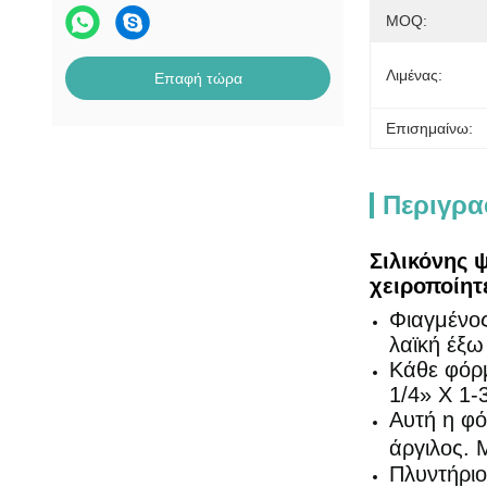
MOQ:
Λιμένας:
Επαφή τώρα
Επισημαίνω:
Περιγρα
Σιλικόνης 
χειροποίητ
Φιαγμένος
λαϊκή έξω
Κάθε φόρμ
1/4» Χ 1-
Αυτή η φό
άργιλος. 
Πλυντήριο