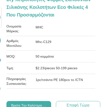
Σιλικόνης Κοιλοτήτων Eco Φιλικές 4
Που Προσαρμόζονται
Ονομασία
MHC
Μάρκας:
Αριθμός
Mhc-C129
Μοντέλου:
MOQ:
50 κομμάτια
Τιμή:
$2.23/pieces 50-199 pieces
Πληροφορίες
1pc/τσάντα PE 180pcs το /CTN
Συσκευασίας:
Επαφή Τώρα
Βρείτε Την Καλύτερη Τιμή