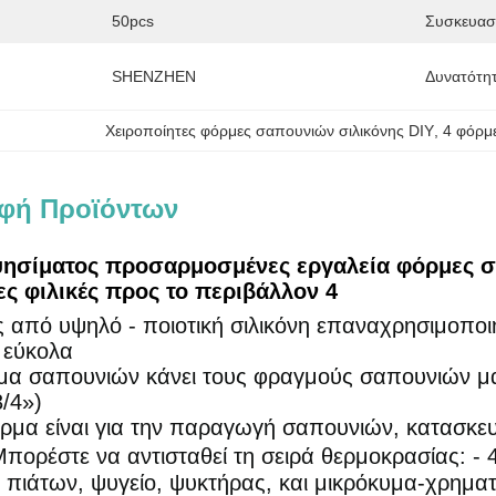
50pcs
Συσκευασ
SHENZHEN
Δυνατότη
Χειροποίητες φόρμες σαπουνιών σιλικόνης DIY
, 
4 φόρμ
φή Προϊόντων
ψησίματος προσαρμοσμένες εργαλεία φόρμες σ
ες φιλικές προς το περιβάλλον 4
 από υψηλό - ποιοτική σιλικόνη επαναχρησιμοποιήσ
 εύκολα
α σαπουνιών κάνει τους φραγμούς σαπουνιών μασ
3/4»)
ρμα είναι για την παραγωγή σαπουνιών, κατασκευ
Μπορέστε να αντισταθεί τη σειρά θερμοκρασίας: -
 πιάτων, ψυγείο, ψυκτήρας, και μικρόκυμα-χρημα