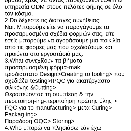
ομάδα, εμείς VE όντας παρεχόμενοι cOem &
υπηρεσία ODM στους πελάτες φήμης σε όλο
τον κόσμο.
2.Do δέχεστε τις διαταγές συνήθειας;
Ναι. Μπορούμε είτε να παραγάγουμε τα
προσαρμοσμένα σχέδια φορμών σας, είτε
εσείς μπορούμε να αγοράσουμε μια ποικιλία
από τις φόρμες μας που σχεδιάζουμε και
προϊόντα στο εργοστάσιό μας.
3.What συνεχίζουν τα βήματα
προσαρμοσμένη φόρμα-mak;
τρισδιάστατο Design>Creating το tooling> που
σχεδιάζει testing>IPQC για ακατέργαστο
σιλικόνης &Cutting>
Θεραπεύοντας τη συμπίεση & την
περιποίηση-ing-περιποίηση πρώτης ύλης >
FQC για το manufacturing> μετα Curing>
Packag-ing>
Παράδοση OQC> Storing>
4.Who μπορώ να πλησιάσω εάν έχω