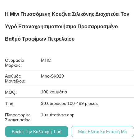
Η Μίνι Πτυσσόμενη Κουζίνα Σιλικόνης Διοχετεύει Τον
Υγρό Επαναχρησιμοποιήσιμο Προσαρμοσμένο
Βαθμό Τροφίμων Πετρελαίου
Ονομασία
MHC
Μάρκας:
Αριθμός
Mhc-SK029
Μοντέλου:
100 κομμάτια
MOQ:
$0.65/pieces 100-499 pieces
Τιμή:
Πληροφορίες
1 τεμ/τσάντα opp
Συσκευασίας:
Βρείτε Την Καλύτερη Τιμή
Μας Ελάτε Σε Επαφή Με