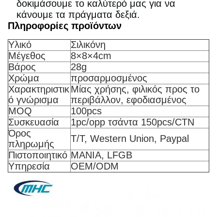
δοκιμάσουμε το καλύτερό μας για να
κάνουμε τα πράγματα δεξιά.
Πληροφορίες προϊόντων
Υλικό
Σιλικόνη
Μέγεθος
8×8×4cm
Βάρος
28g
Χρώμα
προσαρμοσμένος
Χαρακτηριστικ
Μίας χρήσης, φιλικός προς το
ό γνώρισμα
περιβάλλον, εφοδιασμένος
MOQ
100pcs
Συσκευασία
1pc/opp τσάντα 150pcs/CTN
Όρος
T/T, Western Union, Paypal
πληρωμής
Πιστοποιητικό
ΜΑΝΙΑ, LFGB
Υπηρεσία
OEM/ODM