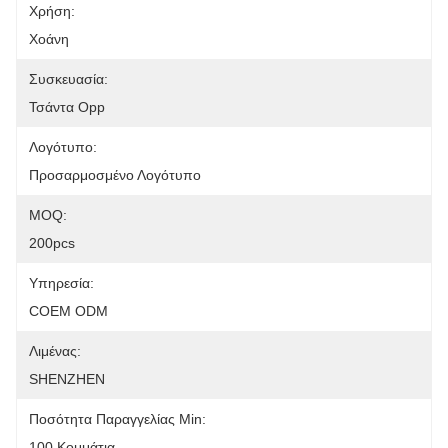
Χρήση:
Χοάνη
Συσκευασία:
Τσάντα Opp
Λογότυπο:
Προσαρμοσμένο Λογότυπο
MOQ:
200pcs
Υπηρεσία:
COEM ODM
Λιμένας:
SHENZHEN
Ποσότητα Παραγγελίας Min:
100 Κομμάτια