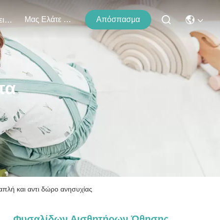
Μας Ελάτε Σε Επαφή Με
Απόσπασμα
Εκδηλώσεις
τα
πλή και αντι δώρο ανησυχίας
Φυσαλίδων Αισθητήρων Ώθησης