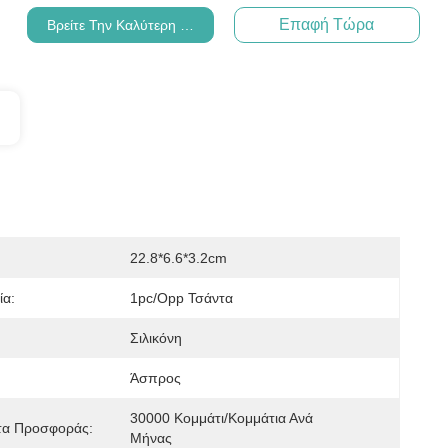
Επαφή Τώρα
Βρείτε Την Καλύτερη Τιμή
22.8*6.6*3.2cm
ία:
1pc/opp Τσάντα
Σιλικόνη
Άσπρος
30000 Κομμάτι/κομμάτια Ανά   
τα Προσφοράς:
Μήνας