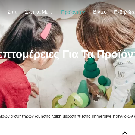
Σπίτι
Σχετικά Με Εμάς
Βίντεο
Προϊόντα
επτομέρειες Για Τα Προϊόν
ίδων αισθητήρων ώθησης λαϊκή μείωση πίεσης Immersive παιχνιδιών α