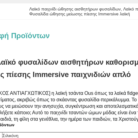
Λαϊκό παιχνίδι ώθησης αισθητήρων φυσαλίδων
, 
Λαϊκό π
Φυσαλίδα ώθησης μείωσης πίεσης Immersive λαϊκή
φή Προϊόντων
αϊκό φυσαλίδων αισθητήρων καθορισμέ
ς πίεσης Immersive παιχνιδιών απλό
 ΑΝΤΙΑΓΧΩΤΙΚΟΣ] η λαϊκή τσάντα Ous όπως τα λαϊκά fidget παι
σίματος, ακριβώς όπως το σκάοντας φυσαλίδα-περικάλυμμα.
Το
 να μειώσουν την ανησυχία, συγκέντρωση και αποτελεσματικά 
λήξετε κάποιο;
Αυτό το παιχνίδι τσαντών ώμων μόδας είναι ένα τέ
παιδιά, τη φίλη στα γενέθλια, την ημέρα των παιδιών, τα Χριστού
ϊόντων
Σιλικόνη