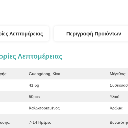
ίες Λεπτομέρειας
Περιγραφή Προϊόντων
ρίες Λεπτομέρειας
γής:
Guangdong, Κίνα
Μέγεθος:
41.6g
Συσκευασ
50pcs
Υλικό:
Καλωσορισμένος
Χρώμα:
οσης:
7-14 Ημέρες
Δυνατότη