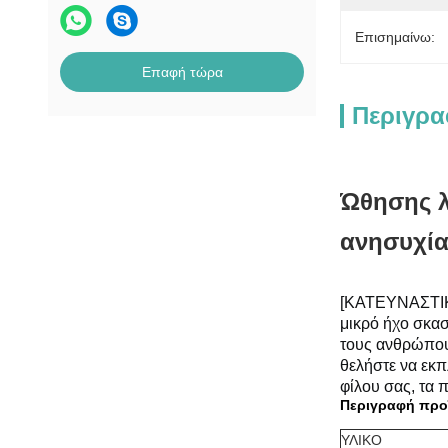
Επισημαίνω:
Επαφή τώρα
Περιγρα
Ώθησης λ
ανησυχία
[ΚΑΤΕΥΝΑΣΤΙΚΟΣ
μικρό ήχο σκα
τους ανθρώπους
θελήστε να εκπ
φίλου σας, τα 
Περιγραφή προ
ΥΛΙΚΟ