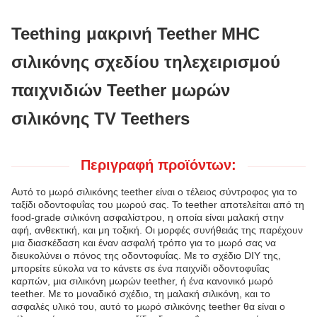
Teething μακρινή Teether MHC
σιλικόνης σχεδίου τηλεχειρισμού
παιχνιδιών Teether μωρών
σιλικόνης TV Teethers
Περιγραφή προϊόντων:
Αυτό το μωρό σιλικόνης teether είναι ο τέλειος σύντροφος για το
ταξίδι οδοντοφυΐας του μωρού σας. Το teether αποτελείται από τη
food-grade σιλικόνη ασφαλίστρου, η οποία είναι μαλακή στην
αφή, ανθεκτική, και μη τοξική. Οι μορφές συνήθειάς της παρέχουν
μια διασκέδαση και έναν ασφαλή τρόπο για το μωρό σας να
διευκολύνει ο πόνος της οδοντοφυΐας. Με το σχέδιο DIY της,
μπορείτε εύκολα να το κάνετε σε ένα παιχνίδι οδοντοφυΐας
καρπών, μια σιλικόνη μωρών teether, ή ένα κανονικό μωρό
teether. Με το μοναδικό σχέδιο, τη μαλακή σιλικόνη, και το
ασφαλές υλικό του, αυτό το μωρό σιλικόνης teether θα είναι ο