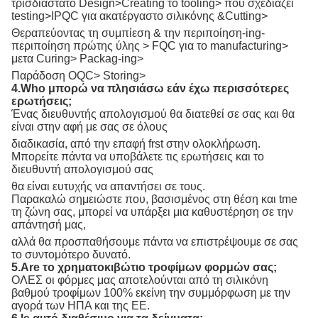
τρισδιάστατο Design>Creating το tooling> που σχεδιάζει
testing>IPQC για ακατέργαστο σιλικόνης &Cutting>
Θεραπεύοντας τη συμπίεση & την περιποίηση-ing-
περιποίηση πρώτης ύλης > FQC για το manufacturing>
μετα Curing> Packag-ing>
Παράδοση OQC> Storing>
4.Who μπορώ να πλησιάσω εάν έχω περισσότερες
ερωτήσεις;
Ένας διευθυντής απολογισμού θα διατεθεί σε σας και θα
είναι στην αφή με σας σε όλους
διαδικασία, από την επαφή frst στην ολοκλήρωση.
Μπορείτε πάντα να υποβάλετε τις ερωτήσεις και το
διευθυντή απολογισμού σας
θα είναι ευτυχής να απαντήσει σε τους.
Παρακαλώ σημειώστε που, βασισμένος στη θέση και tme
τη ζώνη σας, μπορεί να υπάρξει μια καθυστέρηση σε την
απάντησή μας,
αλλά θα προσπαθήσουμε πάντα να επιστρέψουμε σε σας
το συντομότερο δυνατό.
5.Are το χρηματοκιβώτιο τροφίμων φορμών σας;
ΟΛΕΣ οι φόρμες μας αποτελούνται από τη σιλικόνη
βαθμού τροφίμων 100% εκείνη την συμμόρφωση με την
αγορά των ΗΠΑ και της ΕΕ.