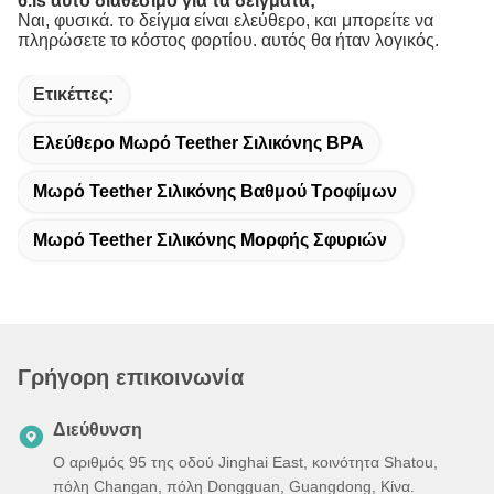
6.Is αυτό διαθέσιμο για τα δείγματα;
Ναι, φυσικά. το δείγμα είναι ελεύθερο, και μπορείτε να
πληρώσετε το κόστος φορτίου. αυτός θα ήταν λογικός.
Ετικέττες:
Ελεύθερο Μωρό Teether Σιλικόνης BPA
Μωρό Teether Σιλικόνης Βαθμού Τροφίμων
Μωρό Teether Σιλικόνης Μορφής Σφυριών
Γρήγορη επικοινωνία
Διεύθυνση
Ο αριθμός 95 της οδού Jinghai East, κοινότητα Shatou,
πόλη Changan, πόλη Dongguan, Guangdong, Κίνα.