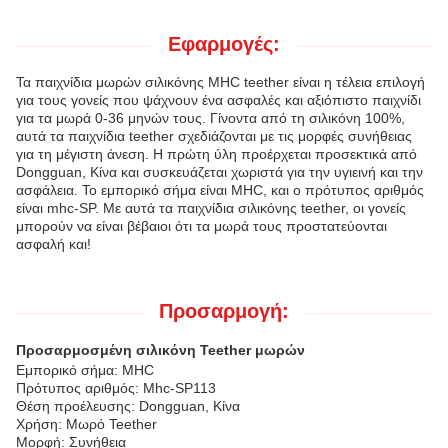
Εφαρμογές:
Τα παιχνίδια μωρών σιλικόνης MHC teether είναι η τέλεια επιλογή
για τους γονείς που ψάχνουν ένα ασφαλές και αξιόπιστο παιχνίδι
για τα μωρά 0-36 μηνών τους. Γίνοντα από τη σιλικόνη 100%,
αυτά τα παιχνίδια teether σχεδιάζονται με τις μορφές συνήθειας
για τη μέγιστη άνεση. Η πρώτη ύλη προέρχεται προσεκτικά από
Dongguan, Κίνα και συσκευάζεται χωριστά για την υγιεινή και την
ασφάλεια. Το εμπορικό σήμα είναι MHC, και ο πρότυπος αριθμός
είναι mhc-SP. Με αυτά τα παιχνίδια σιλικόνης teether, οι γονείς
μπορούν να είναι βέβαιοι ότι τα μωρά τους προστατεύονται
ασφαλή και!
Προσαρμογή:
Προσαρμοσμένη σιλικόνη Teether μωρών
Εμπορικό σήμα: MHC
Πρότυπος αριθμός: Mhc-SP113
Θέση προέλευσης: Dongguan, Κίνα
Χρήση: Μωρό Teether
Μορφή: Συνήθεια