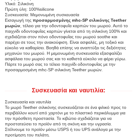
Υλικό: Σιλικόνη
Πρώτη ύλη: 100%silicone
Συσκευασία: Μεμονωμένη συσκευασία
Εισαγωγή της
προσαρμοσμένης mhc-SP σιλικόνης Teether
μωρών
, τέλειο για την οδοντοφυΐα καρπών του μωρού. Αυτό το
παιχνίδι οδοντοφυΐας καρπών γίνεται από τη σιλικόνη 100% και
σχεδιάζεται στον πόνο οδοντοφυΐας του μωρού soothe και
παρέχει σε τους την ανακούφιση. Είναι ασφαλές, μη τοξικό και
εύκολο να καθαρίσει. Βοηθά επίσης να αναπτύξει τις δεξιότητες
μηχανών του μωρού. Η μεμονωμένη συσκευασία εξασφαλίζει
ασφάλεια του μωρού σας και το καθιστά εύκολο να φέρει γύρω.
Πάρτε το μωρό σας το τέλειο παιχνίδι οδοντοφυΐας με την
προσαρμοσμένη mhc-SP σιλικόνη Teether μωρών.
Συσκευασία και ναυτιλία:
Συσκευασία και ναυτιλία
Το μωρό Teether σιλικόνης συσκευάζεται σε ένα φιλικό προς το
περιβάλλον κουτί από χαρτόνι με το πλαστικό περικάλυμμα για
την πρόσθετη προστασία. Το κιβώτιο σχεδιάζεται για να
προστατεύσει το προϊόν από τη σκόνη και την υγρασία.
Στέλνουμε το προϊόν μέσω USPS ή του UPS ανάλογα με την
προτίμηση του πελάτη.