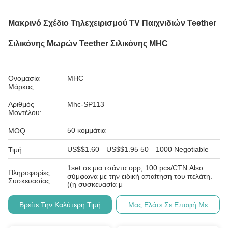
Μακρινό Σχέδιο Τηλεχειρισμού TV Παιχνιδιών Teether
Σιλικόνης Μωρών Teether Σιλικόνης MHC
Ονομασία
MHC
Μάρκας:
Αριθμός
Mhc-SP113
Μοντέλου:
50 κομμάτια
MOQ:
US$$1.60—US$$1.95 50—1000 Negotiable
Τιμή:
1set σε μια τσάντα opp, 100 pcs/CTN.Also
Πληροφορίες
σύμφωνα με την ειδική απαίτηση του πελάτη.
Συσκευασίας:
((η συσκευασία μ
Βρείτε Την Καλύτερη Τιμή
Μας Ελάτε Σε Επαφή Με