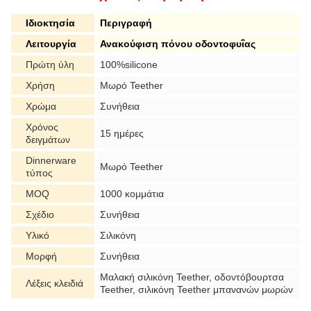
Ιδιοκτησία
Περιγραφή
Λειτουργία
Ανακούφιση πόνου οδοντοφυΐας
Πρώτη ύλη
100%silicone
Χρήση
Μωρό Teether
Χρώμα
Συνήθεια
Χρόνος
15 ημέρες
δειγμάτων
Dinnerware
Μωρό Teether
τύπος
MOQ
1000 κομμάτια
Σχέδιο
Συνήθεια
Υλικό
Σιλικόνη
Μορφή
Συνήθεια
Μαλακή σιλικόνη Teether, οδοντόβουρτσα
Λέξεις κλειδιά
Teether, σιλικόνη Teether μπανανών μωρών