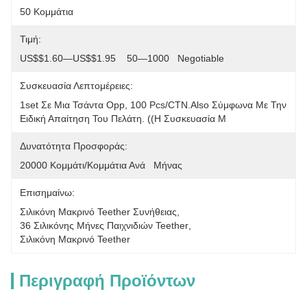
50 Κομμάτια
Τιμή:
US$$1.60—US$$1.95    50—1000   Negotiable
Συσκευασία Λεπτομέρειες:
1set Σε Μια Τσάντα Opp, 100 Pcs/CTN.Also Σύμφωνα Με Την 
Ειδική Απαίτηση Του Πελάτη. ((η Συσκευασία Μ
Δυνατότητα Προσφοράς:
20000 Κομμάτι/κομμάτια Ανά   Μήνας
Επισημαίνω:
Σιλικόνη Μακρινό Teether Συνήθειας
, 
36 Σιλικόνης Μήνες Παιχνιδιών Teether
, 
Σιλικόνη Μακρινό Teether
Περιγραφή Προϊόντων