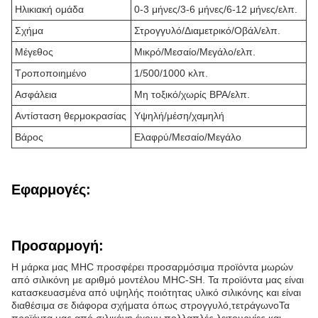
Ηλικιακή ομάδα
0-3 μήνες/3-6 μήνες/6-12 μήνες/ελπ.
Σχήμα
Στρογγυλό/Διαμετρικό/Οβάλ/ελπ.
Μέγεθος
Μικρό/Μεσαίο/Μεγάλο/ελπ.
Τροποποιημένο
1/500/1000 κλπ.
Ασφάλεια
Μη τοξικό/χωρίς BPA/ελπ.
Αντίσταση θερμοκρασίας
Υψηλή/μέση/χαμηλή
Βάρος
Ελαφρύ/Μεσαίο/Μεγάλο
Εφαρμογές:
Προσαρμογή:
Η μάρκα μας MHC προσφέρει προσαρμόσιμα προϊόντα μωρών
από σιλικόνη με αριθμό μοντέλου MHC-SH. Τα προϊόντα μας είναι
κατασκευασμένα από υψηλής ποιότητας υλικό σιλικόνης και είναι
διαθέσιμα σε διάφορα σχήματα όπως στρογγυλό,τετράγωνοΤα