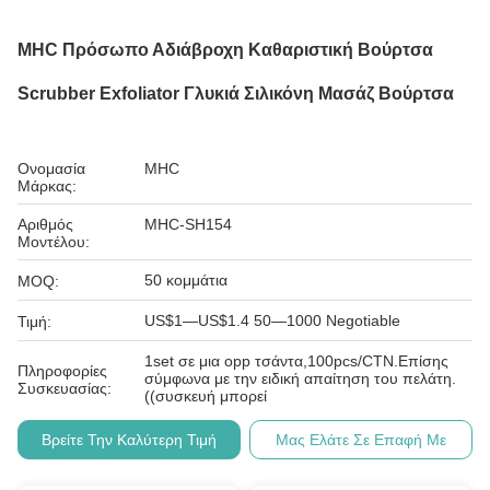
MHC Πρόσωπο Αδιάβροχη Καθαριστική Βούρτσα
Scrubber Exfoliator Γλυκιά Σιλικόνη Μασάζ Βούρτσα
Ονομασία
MHC
Μάρκας:
Αριθμός
MHC-SH154
Μοντέλου:
50 κομμάτια
MOQ:
US$1—US$1.4 50—1000 Negotiable
Τιμή:
1set σε μια opp τσάντα,100pcs/CTN.Επίσης
Πληροφορίες
σύμφωνα με την ειδική απαίτηση του πελάτη.
Συσκευασίας:
((συσκευή μπορεί
Βρείτε Την Καλύτερη Τιμή
Μας Ελάτε Σε Επαφή Με