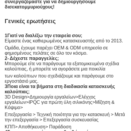
συνεργαζόμαστε για να δημιουργήσουμε
δισεκατομμυριούχους!
Γενικές ερωτήσεις
1Γιατί να διαλέξω την εταιρεία σου;
Είμαστε ένας καθιερωμένος κατασκευαστής από το 2013.
Ομάδα, έχουμε παρέχει OEM & ODM υπηρεσία σε
φημισμένους πελάτες σε όλο τον κόσμο.
2- Δέχεστε παραγγελίες;
Μπορούμε είτε να παράγουμε τα εξατομικευμένα σχέδια
καλούπιας, ή μπορείτε να αγοράσετε μια ποικιλία
των καλούπιων που σχεδιάζουμε και παράγουμε στο
εργοστάσιό μας.
3Ποια είναι τα βήματα στη διαδικασία κατασκευής
καλούπιας;
3D Design>Δημιουργία εργαλείων>Ελέγχος
εργαλείων>IPQC για πρώτη ύλη σιλικόνης>Μίξηση &
Κόψιμο>
Επεξεργασία > Τεχνική ποιότητα για την κατασκευή > Μετά
την επεξεργασία > Επεξεργασία συσκευασίας
ΚΠΠ> Αποθήκευση> Παράδοση