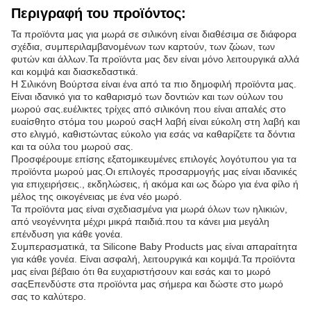
Περιγραφή του προϊόντος:
Τα προϊόντα μας για μωρά σε σιλικόνη είναι διαθέσιμα σε διάφορα
σχέδια, συμπεριλαμβανομένων των καρτούν, των ζώων, των
φυτών και άλλων.Τα προϊόντα μας δεν είναι μόνο λειτουργικά αλλά
και κομψά και διασκεδαστικά.
Η Σιλικόνη Βούρτσα είναι ένα από τα πιο δημοφιλή προϊόντα μας.
Είναι ιδανικό για το καθαρισμό των δοντιών και των ούλων του
μωρού σας.ευέλικτες τρίχες από σιλικόνη που είναι απαλές στο
ευαίσθητο στόμα του μωρού σαςΗ λαβή είναι εύκολη στη λαβή και
στο ελιγμό, καθιστώντας εύκολο για εσάς να καθαρίζετε τα δόντια
και τα ούλα του μωρού σας.
Προσφέρουμε επίσης εξατομικευμένες επιλογές λογότυπου για τα
προϊόντα μωρού μας.Οι επιλογές προσαρμογής μας είναι ιδανικές
για επιχειρήσεις., εκδηλώσεις, ή ακόμα και ως δώρο για ένα φίλο ή
μέλος της οικογένειας με ένα νέο μωρό.
Τα προϊόντα μας είναι σχεδιασμένα για μωρά όλων των ηλικιών,
από νεογέννητα μέχρι μικρά παιδιά.που τα κάνει μια μεγάλη
επένδυση για κάθε γονέα.
Συμπερασματικά, τα Silicone Baby Products μας είναι απαραίτητα
για κάθε γονέα. Είναι ασφαλή, λειτουργικά και κομψά.Τα προϊόντα
μας είναι βέβαιο ότι θα ευχαριστήσουν και εσάς και το μωρό
σαςΕπενδύστε στα προϊόντα μας σήμερα και δώστε στο μωρό
σας το καλύτερο.