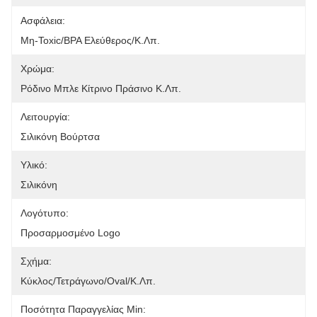
Ασφάλεια:
Μη-Toxic/BPA Ελεύθερος/κ.λπ.
Χρώμα:
Ρόδινο Μπλε Κίτρινο Πράσινο Κ.λπ.
Λειτουργία:
Σιλικόνη Βούρτσα
Υλικό:
Σιλικόνη
Λογότυπο:
Προσαρμοσμένο Logo
Σχήμα:
Κύκλος/τετράγωνο/Oval/κ.λπ.
Ποσότητα Παραγγελίας Min: